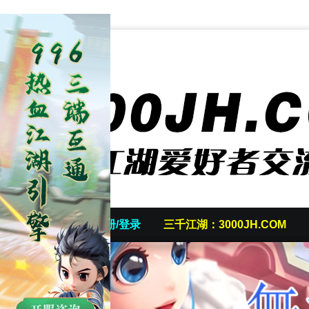
首页
发帖/注册/登录
三千江湖：3000JH.COM