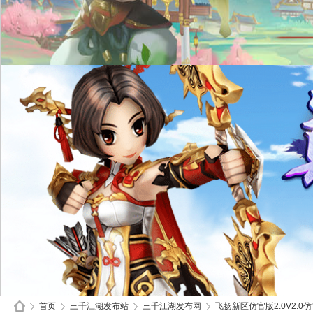
首页
三千江湖发布站
三千江湖发布网
飞扬新区仿官版2.0V2.0