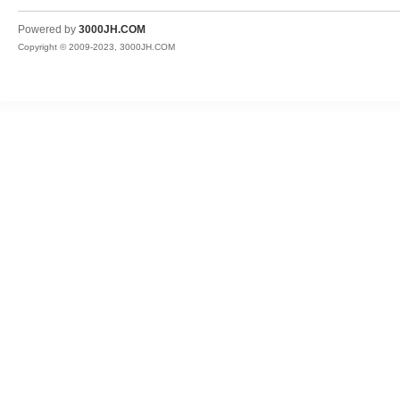
JH
Powered by
3000JH.COM
Copyright © 2009-2023, 3000JH.COM
热
血