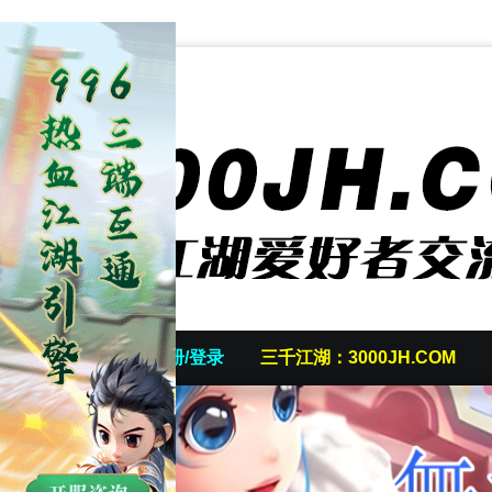
首页
发帖/注册/登录
三千江湖：3000JH.COM