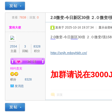
2.0微变-今日新区30倍 ２.０微变
查看:
7838
|
回复:
0
30
»
›
›
›
宣传大使
发表于 2025-10-16 19:37:34
|
显示全部
2.0
微变-今日
新区
30倍 ２.０微变/强1
2554
3
8328
主题
回帖
积分
http://xnjh.mbsyhkh.cn/
特约贵宾
00
加群请说在3000J
积分
8328
发消息
回复