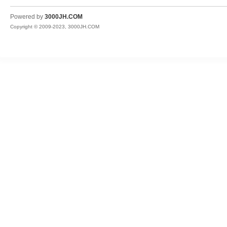
JH
Powered by
3000JH.COM
Copyright © 2009-2023, 3000JH.COM
热
血