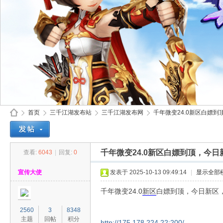
首页
三千江湖发布站
三千江湖发布网
千年微变24.0新区白嫖到
千年微变24.0新区白嫖到顶，今
查看:
6043
|
回复:
0
30
»
›
›
›
宣传大使
发表于 2025-10-13 09:49:14
|
显示全部
千年微变24.0
新区
白嫖到顶，今日新区
2560
3
8348
主题
回帖
积分
http://175.178.224.22:200/