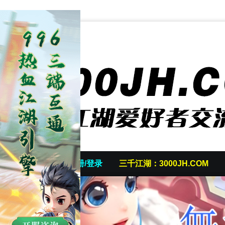
首页
发帖/注册/登录
三千江湖：3000JH.COM