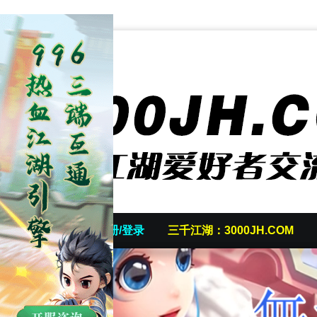
首页
发帖/注册/登录
三千江湖：3000JH.COM