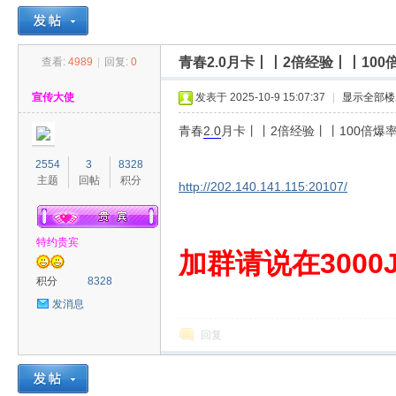
青春2.0月卡丨丨2倍经验丨丨100
查看:
4989
|
回复:
0
30
»
›
›
›
宣传大使
发表于 2025-10-9 15:07:37
|
显示全部楼
青春
2.0
月卡丨丨2倍经验丨丨100倍爆
2554
3
8328
主题
回帖
积分
http://202.140.141.115:20107/
特约贵宾
00
加群请说在3000J
积分
8328
发消息
回复