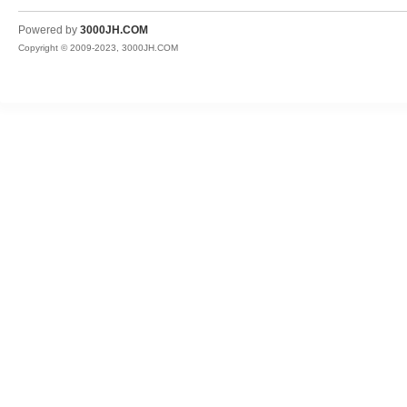
JH
Powered by
3000JH.COM
Copyright © 2009-2023, 3000JH.COM
热
血