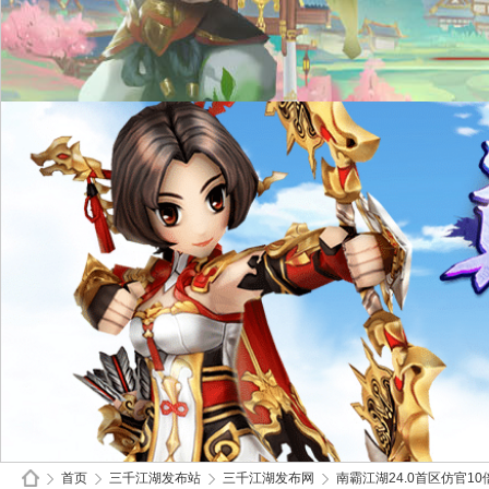
首页
三千江湖发布站
三千江湖发布网
南霸江湖24.0首区仿官10