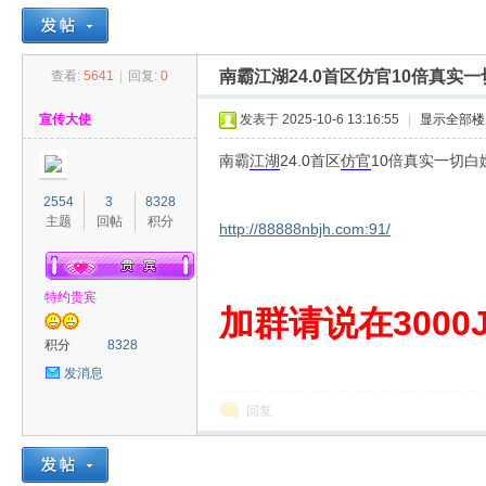
南霸江湖24.0首区仿官10倍真
查看:
5641
|
回复:
0
30
»
›
›
›
宣传大使
发表于 2025-10-6 13:16:55
|
显示全部楼
南霸
江湖
24.0首区
仿官
10倍真实一切
2554
3
8328
主题
回帖
积分
http://88888nbjh.com:91/
特约贵宾
00
加群请说在3000J
积分
8328
发消息
回复