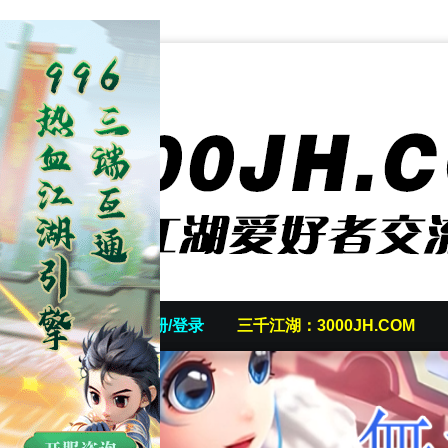
首页
发帖/注册/登录
三千江湖：3000JH.COM