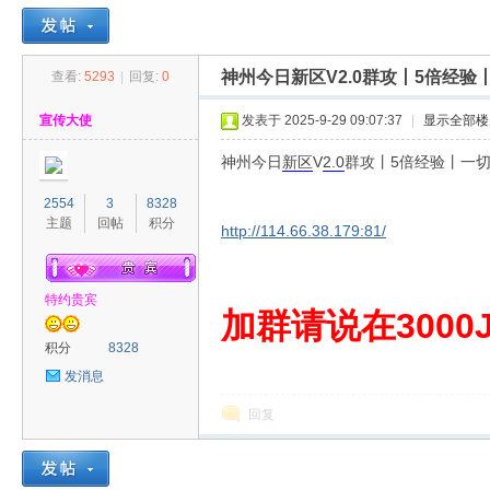
神州今日新区V2.0群攻丨5倍经验
查看:
5293
|
回复:
0
30
»
›
›
›
宣传大使
发表于 2025-9-29 09:07:37
|
显示全部楼
神州今日
新区
V
2.0
群攻丨5倍经验丨一切
2554
3
8328
主题
回帖
积分
http://114.66.38.179:81/
特约贵宾
00
加群请说在3000J
积分
8328
发消息
回复