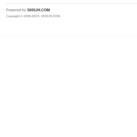
JH
Powered by
3000JH.COM
Copyright © 2009-2023, 3000JH.COM
热
血