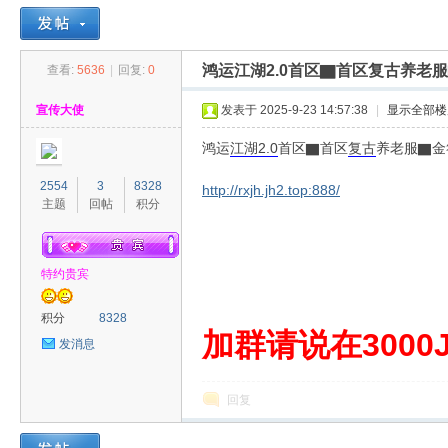
鸿运江湖2.0首区▇首区复古养老
查看:
5636
|
回复:
0
30
»
›
›
›
宣传大使
发表于 2025-9-23 14:57:38
|
显示全部楼
鸿运
江湖
2.0
首区▇首区
复古
养老服▇金
2554
3
8328
http://rxjh.jh2.top:888/
主题
回帖
积分
特约贵宾
00
积分
8328
加群请说在3000J
发消息
回复