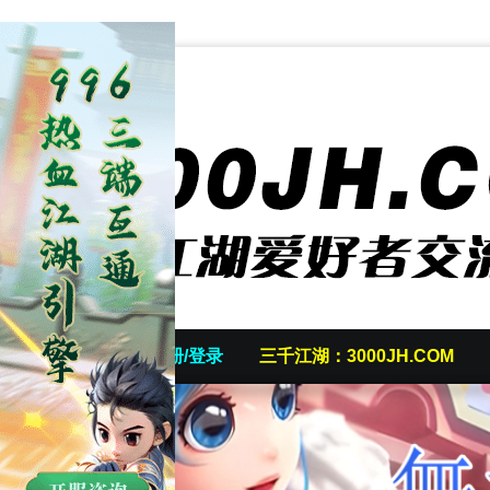
首页
发帖/注册/登录
三千江湖：3000JH.COM