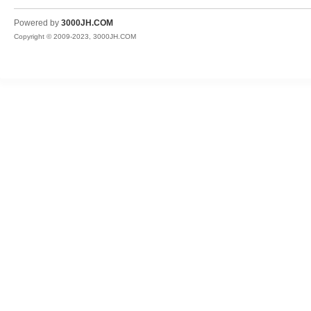
JH
Powered by
3000JH.COM
Copyright © 2009-2023, 3000JH.COM
热
血