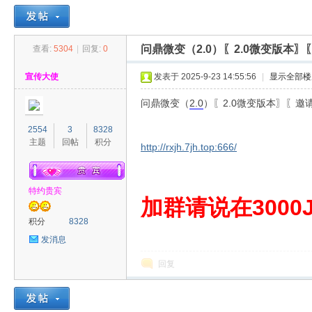
问鼎微变（2.0）〖2.0微变版本
查看:
5304
|
回复:
0
30
»
›
›
›
宣传大使
发表于 2025-9-23 14:55:56
|
显示全部楼
问鼎微变（
2.0
）〖2.0微变版本〗〖邀
2554
3
8328
主题
回帖
积分
http://rxjh.7jh.top:666/
特约贵宾
00
加群请说在3000J
积分
8328
发消息
回复