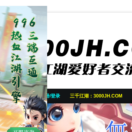
首页
发帖/注册/登录
三千江湖：3000JH.COM