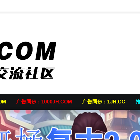
OM
广告同步：1000JH.COM
广告同步：1JH.CC
推