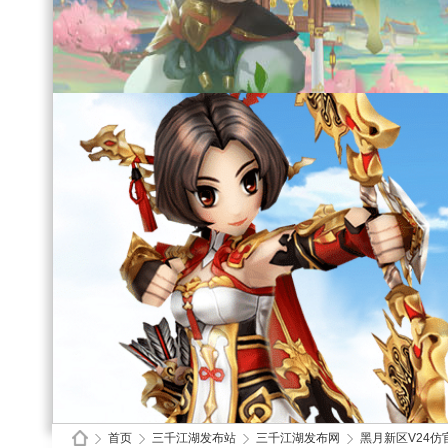
首页
三千江湖发布站
三千江湖发布网
黑月新区V24仿官