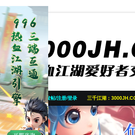
首页
发帖/注册/登录
三千江湖：3000JH.C