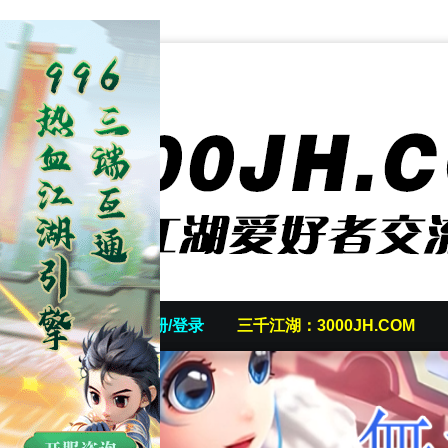
首页
发帖/注册/登录
三千江湖：3000JH.COM