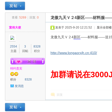
龙傲九天Ｖ２4新区——材料服——
查看:
5269
|
回复:
0
30
»
›
›
›
宣传大使
发表于 2025-9-20 12:21:52
|
显示全部楼
龙傲九天Ｖ２4
新区
——材料服——送15
2554
3
8328
主题
回帖
积分
http://www.longaorxjh.cn:410/
特约贵宾
00
加群请说在3000J
积分
8328
发消息
回复