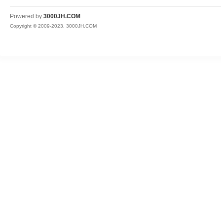
JH
Powered by
3000JH.COM
Copyright © 2009-2023, 3000JH.COM
热
血