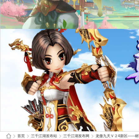
首页
三千江湖发布站
三千江湖发布网
龙傲九天Ｖ２4新区——材料服