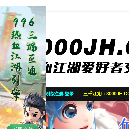
首页
发帖/注册/登录
三千江湖：3000JH.C