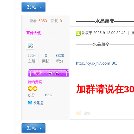
————水晶超变————
查看:
5353
|
回复:
0
30
»
›
›
›
宣传大使
发表于 2025-9-13 09:32:43
|
————水晶超变—————
2554
3
8328
主题
回帖
积分
http://xy.rxjh7.com:90/
特约贵宾
00
加群请说在300
积分
8328
发消息
回复