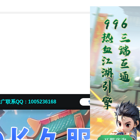
广联系QQ：1005236168
快捷导航