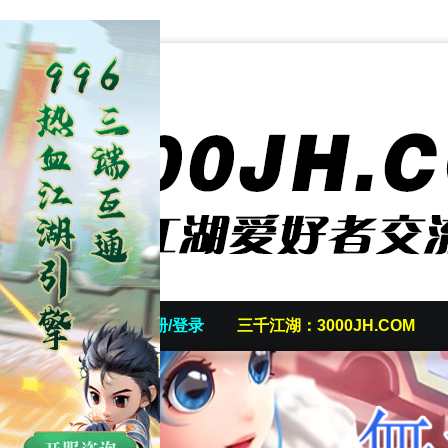
首页
发帖/注册/登录
三千江湖：3000JH.COM