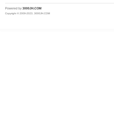
JH
Powered by
3000JH.COM
Copyright © 2009-2023, 3000JH.COM
热
血