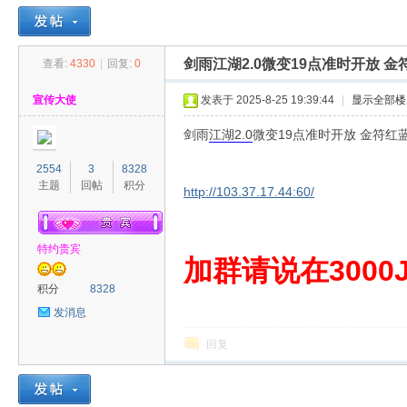
剑雨江湖2.0微变19点准时开放 
查看:
4330
|
回复:
0
30
»
›
›
›
宣传大使
发表于 2025-8-25 19:39:44
|
显示全部楼
剑雨
江湖
2.0
微变19点准时开放 金符红
2554
3
8328
主题
回帖
积分
http://103.37.17.44:60/
特约贵宾
00
加群请说在3000J
积分
8328
发消息
回复