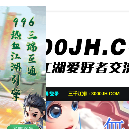
首页
发帖/注册/登录
三千江湖：3000JH.COM