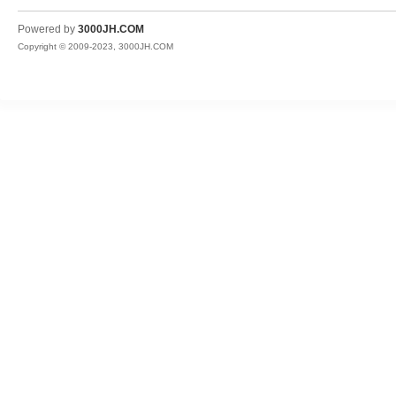
JH
Powered by
3000JH.COM
Copyright © 2009-2023, 3000JH.COM
热
血