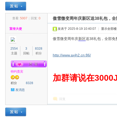
傲雪微变周年庆新区送38礼包，
查看:
5007
|
回复:
0
30
»
›
›
›
宣传大使
发表于 2025-8-19 10:40:07
|
显示全部楼
傲雪微变周年庆
新区
送38礼包，全部
2554
3
8328
主题
回帖
积分
http://www.axjh2.cn:86/
特约贵宾
00
加群请说在3000J
积分
8328
发消息
回复