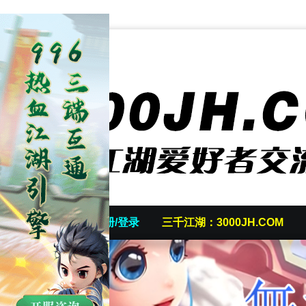
首页
发帖/注册/登录
三千江湖：3000JH.COM