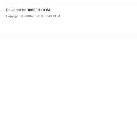
JH
Powered by
3000JH.COM
Copyright © 2009-2023, 3000JH.COM
热
血