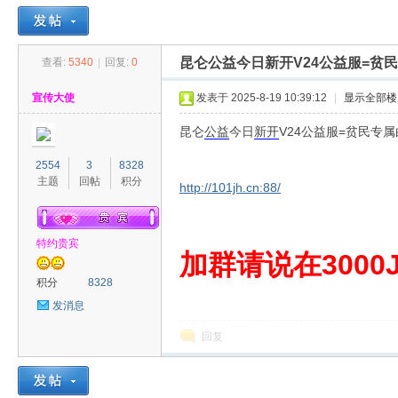
昆仑公益今日新开V24公益服=贫
查看:
5340
|
回复:
0
30
»
›
›
›
宣传大使
发表于 2025-8-19 10:39:12
|
显示全部楼
昆仑
公益
今日
新开
V24公益服=贫民专
2554
3
8328
主题
回帖
积分
http://101jh.cn:88/
特约贵宾
00
加群请说在3000J
积分
8328
发消息
回复