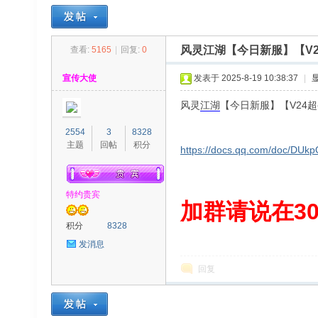
风灵江湖【今日新服】【V
查看:
5165
|
回复:
0
30
»
›
›
›
宣传大使
发表于 2025-8-19 10:38:37
|
风灵
江湖
【今日新服】【V24
2554
3
8328
主题
回帖
积分
https://docs.qq.com/doc/DU
特约贵宾
00
加群请说在300
积分
8328
发消息
回复