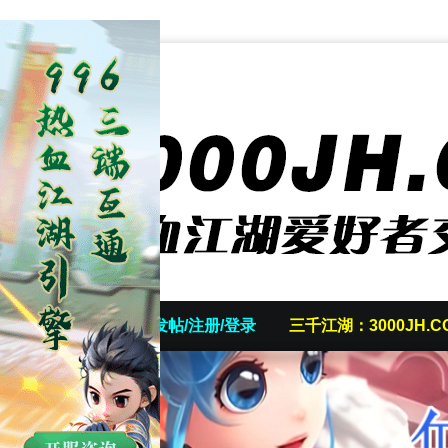
首页
发帖/注册/登录
三千江湖：3000JH.C