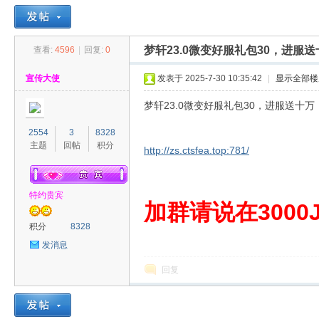
梦轩23.0微变好服礼包30，进服
查看:
4596
|
回复:
0
30
»
›
›
›
宣传大使
发表于 2025-7-30 10:35:42
|
显示全部楼
梦轩23.0微变好服礼包30，进服送十
2554
3
8328
主题
回帖
积分
http://zs.ctsfea.top:781/
特约贵宾
00
加群请说在3000J
积分
8328
发消息
回复