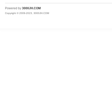
JH
Powered by
3000JH.COM
Copyright © 2009-2023, 3000JH.COM
热
血