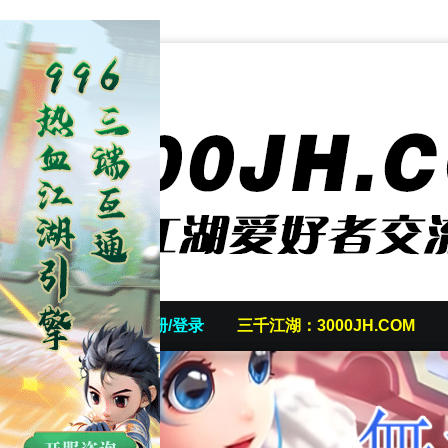
首页
发帖/注册/登录
三千江湖：3000JH.COM