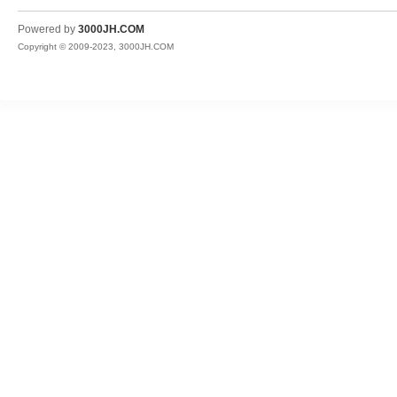
JH
Powered by
3000JH.COM
Copyright © 2009-2023, 3000JH.COM
热
血