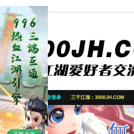
首页
发帖/注册/登录
三千江湖：3000JH.COM