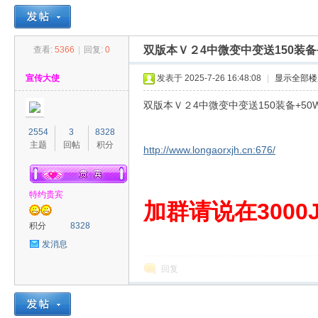
双版本Ｖ２4中微变中变送150装备+
查看:
5366
|
回复:
0
30
»
›
›
›
宣传大使
发表于 2025-7-26 16:48:08
|
显示全部楼
双版本Ｖ２4中微变中变送150装备+50
2554
3
8328
主题
回帖
积分
http://www.longaorxjh.cn:676/
特约贵宾
00
加群请说在3000J
积分
8328
发消息
回复