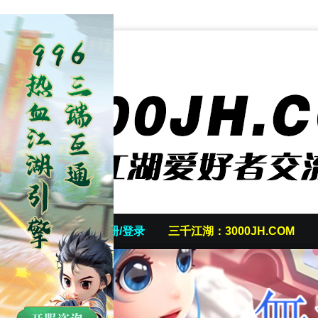
首页
发帖/注册/登录
三千江湖：3000JH.COM