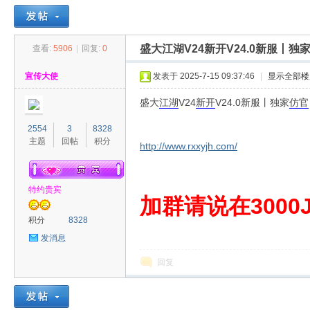
盛大江湖V24新开V24.0新服丨
查看:
5906
|
回复:
0
30
»
›
›
›
宣传大使
发表于 2025-7-15 09:37:46
|
显示全部楼
盛大
江湖
V24
新开
V24.0新服丨独家
仿官
2554
3
8328
主题
回帖
积分
http://www.rxxyjh.com/
特约贵宾
00
加群请说在3000J
积分
8328
发消息
回复