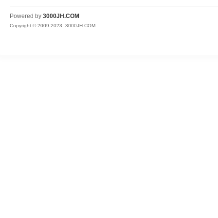
JH
Powered by
3000JH.COM
Copyright © 2009-2023, 3000JH.COM
热
血