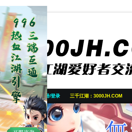
首页
发帖/注册/登录
三千江湖：3000JH.COM