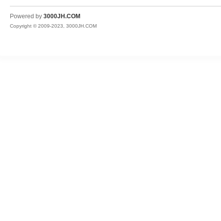
JH
Powered by
3000JH.COM
Copyright © 2009-2023, 3000JH.COM
热
血