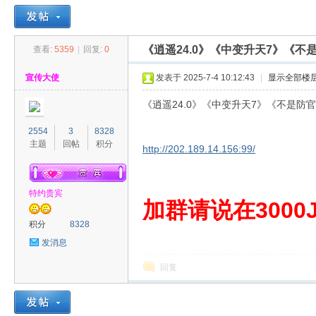
《逍遥24.0》《中变升天7》《不
查看:
5359
|
回复:
0
30
»
›
›
›
宣传大使
发表于 2025-7-4 10:12:43
|
显示全部楼
《逍遥24.0》《中变升天7》《不是防
2554
3
8328
主题
回帖
积分
http://202.189.14.156:99/
特约贵宾
00
加群请说在3000J
积分
8328
发消息
回复