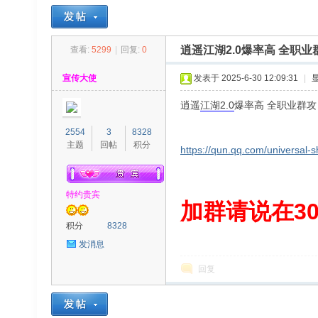
逍遥江湖2.0爆率高 全职业
查看:
5299
|
回复:
0
30
»
›
›
›
宣传大使
发表于 2025-6-30 12:09:31
|
逍遥
江湖
2.0
爆率高 全职业群
2554
3
8328
主题
回帖
积分
https://qun.qq.com/universal-
特约贵宾
00
加群请说在300
积分
8328
发消息
回复