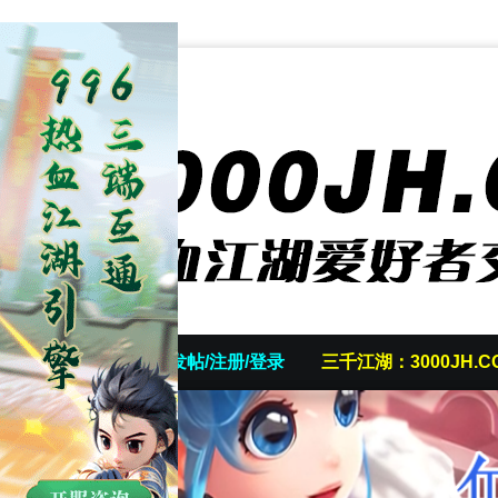
首页
发帖/注册/登录
三千江湖：3000JH.C