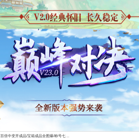
百倍中变开成品/宝箱成品全图爆/称号七 ...