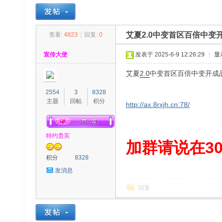
艾夏2.0中变首区百倍中变
查看:
4823
|
回复:
0
30
»
›
›
›
宣传大使
发表于 2025-6-9 12:26:29
|
显
艾夏
2.0
中变首区百倍中变开成品
2554
3
8328
主题
回帖
积分
http://ax.8rxjh.cn:78/
特约贵宾
00
加群请说在300
积分
8328
发消息
回复