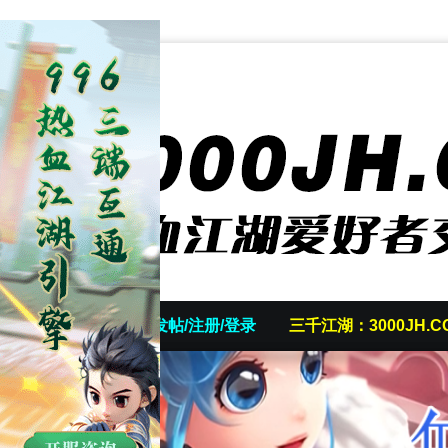
首页
发帖/注册/登录
三千江湖：3000JH.C