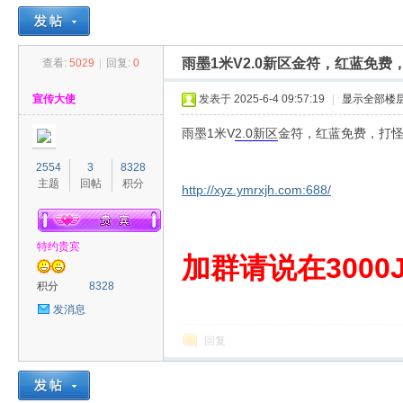
雨墨1米V2.0新区金符，红蓝免费
查看:
5029
|
回复:
0
30
»
›
›
›
宣传大使
发表于 2025-6-4 09:57:19
|
显示全部楼
雨墨1米V
2.0
新区
金符，红蓝免费，打
2554
3
8328
主题
回帖
积分
http://xyz.ymrxjh.com:688/
特约贵宾
00
加群请说在3000J
积分
8328
发消息
回复