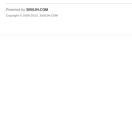
JH
Powered by
3000JH.COM
Copyright © 2009-2023, 3000JH.COM
热
血