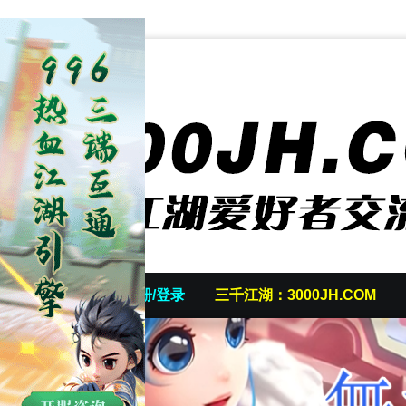
首页
发帖/注册/登录
三千江湖：3000JH.COM