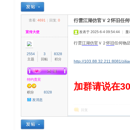
行雲江湖仿官Ｖ２怀旧任何
查看:
4691
|
回复:
0
30
»
›
›
›
宣传大使
发表于 2025-6-4 09:54:44
|
显
行雲
江湖
仿官
Ｖ２
怀旧
任何物
2554
3
8328
主题
回帖
积分
http://103.88.32.211:8081/zilia
特约贵宾
00
加群请说在300
积分
8328
发消息
回复