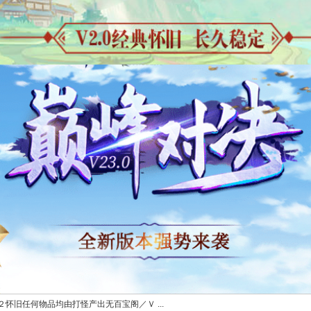
怀旧任何物品均由打怪产出无百宝阁／Ｖ ...