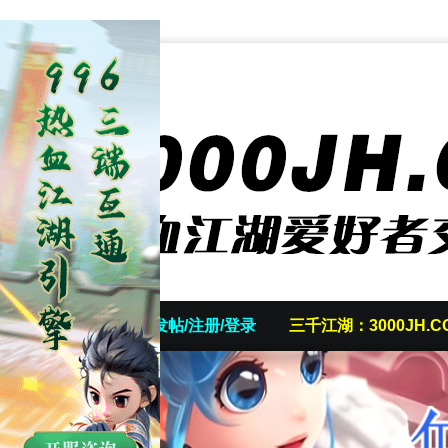
首页
发帖/注册/登录
三千江湖：3000JH.C