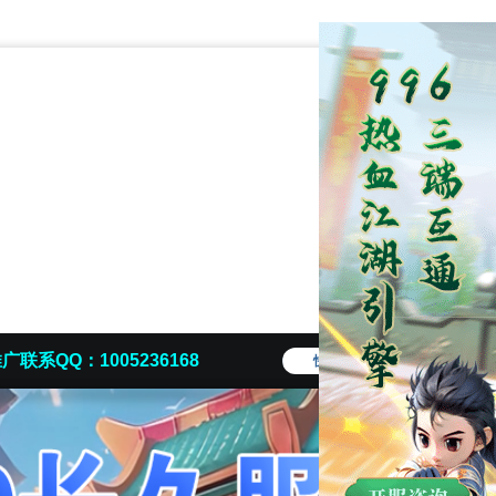
广联系QQ：1005236168
快捷导航