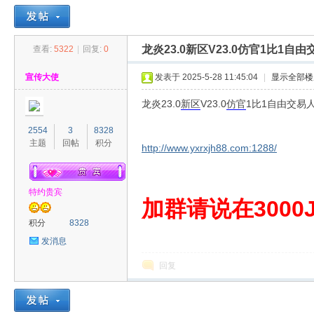
龙炎23.0新区V23.0仿官1比1
查看:
5322
|
回复:
0
30
»
›
›
›
宣传大使
发表于 2025-5-28 11:45:04
|
显示全部楼
龙炎23.0
新区
V23.0
仿官
1比1自由交易
2554
3
8328
主题
回帖
积分
http://www.yxrxjh88.com:1288/
特约贵宾
00
加群请说在3000J
积分
8328
发消息
回复