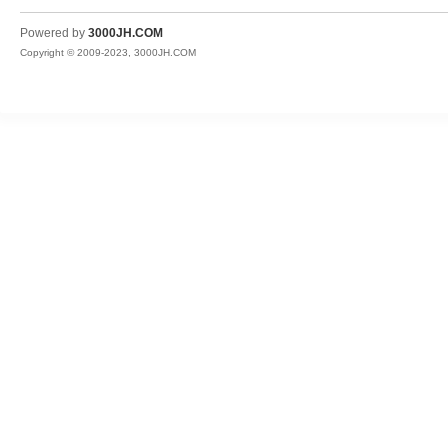
JH
Powered by
3000JH.COM
Copyright © 2009-2023, 3000JH.COM
热
血