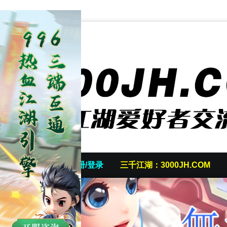
首页
发帖/注册/登录
三千江湖：3000JH.COM