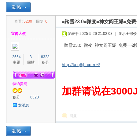
=踏雪23.0=微变=神女阎王爆=
查看:
5230
|
回复:
0
30
»
›
›
›
宣传大使
发表于 2025-5-26 21:02:08
|
显示全部楼
=踏雪23.0=微变=神女阎王爆=免费一
2554
3
8328
主题
回帖
积分
http://tx.q8jh.com:6/
特约贵宾
00
加群请说在3000J
积分
8328
发消息
回复