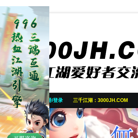
首页
发帖/注册/登录
三千江湖：3000JH.COM