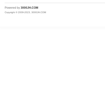
JH
Powered by
3000JH.COM
Copyright © 2009-2023, 3000JH.COM
热
血