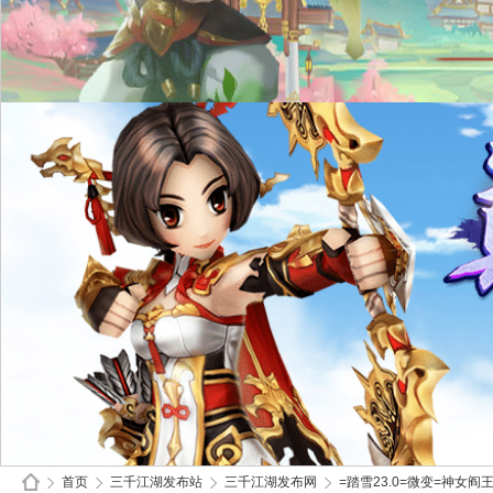
首页
三千江湖发布站
三千江湖发布网
=踏雪23.0=微变=神女阎