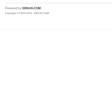
JH
Powered by
3000JH.COM
Copyright © 2009-2023, 3000JH.COM
热
血