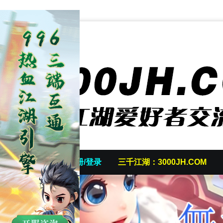
首页
发帖/注册/登录
三千江湖：3000JH.COM