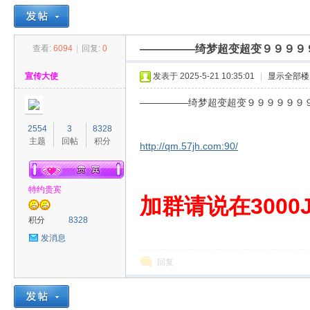
—————绮梦超变超变９９９９９
查看:
6094
|
回复:
0
30
»
›
›
›
宣传大使
发表于 2025-5-21 10:35:01
|
显示全部楼
—————绮梦超变超变９９９９９９９
2554
3
8328
主题
回帖
积分
http://qm.57jh.com:90/
特约贵宾
00
加群请说在3000J
积分
8328
发消息
回复