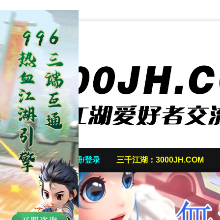
首页
发帖/注册/登录
三千江湖：3000JH.COM