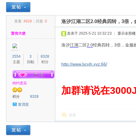
洛汐江湖二区2.0经典四转，3倍
查看:
4928
|
回复:
0
30
»
›
›
›
宣传大使
发表于 2025-5-21 10:32:23
|
显示全部楼
洛汐
江湖
二区
2.0
经典四转，3倍，金服
2554
3
8328
主题
回帖
积分
http://www.lxrxjh.xyz:66/
特约贵宾
00
加群请说在3000J
积分
8328
发消息
回复