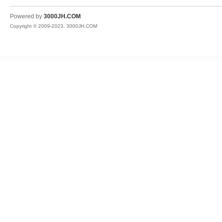
JH
Powered by
3000JH.COM
Copyright © 2009-2023, 3000JH.COM
热
血