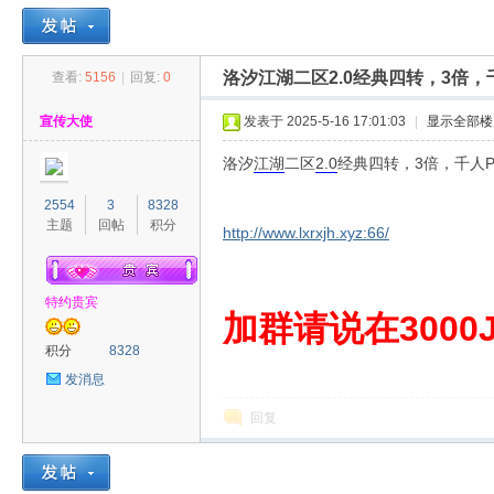
洛汐江湖二区2.0经典四转，3倍，
查看:
5156
|
回复:
0
30
»
›
›
›
宣传大使
发表于 2025-5-16 17:01:03
|
显示全部楼
洛汐
江湖
二区
2.0
经典四转，3倍，千人
2554
3
8328
主题
回帖
积分
http://www.lxrxjh.xyz:66/
特约贵宾
00
加群请说在3000J
积分
8328
发消息
回复