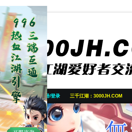
首页
发帖/注册/登录
三千江湖：3000JH.COM