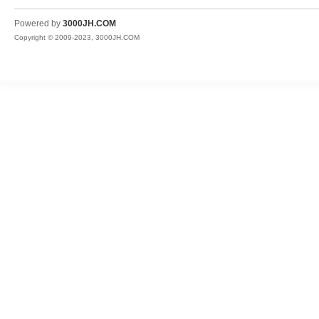
JH
Powered by
3000JH.COM
Copyright © 2009-2023, 3000JH.COM
热
血