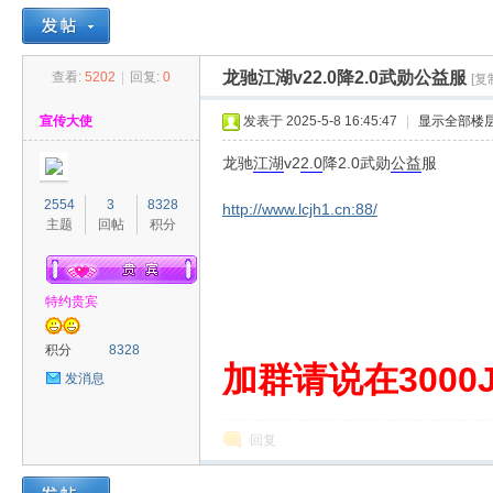
龙驰江湖v22.0降2.0武勋公益服
查看:
5202
|
回复:
0
[复
30
»
›
›
›
宣传大使
发表于 2025-5-8 16:45:47
|
显示全部楼
龙驰
江湖
v2
2.0
降2.0武勋
公益
服
2554
3
8328
http://www.lcjh1.cn:88/
主题
回帖
积分
特约贵宾
00
积分
8328
加群请说在3000J
发消息
回复