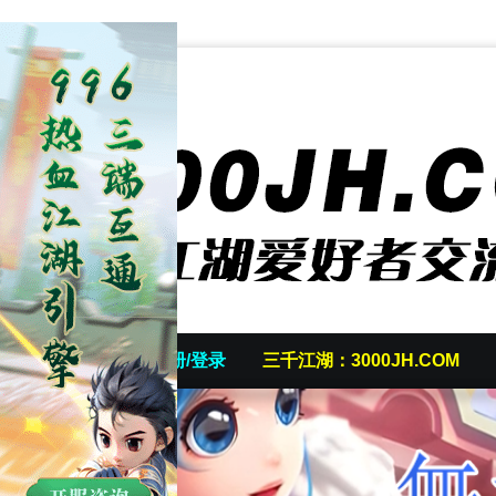
首页
发帖/注册/登录
三千江湖：3000JH.COM