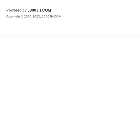
JH
Powered by
3000JH.COM
Copyright © 2009-2023, 3000JH.COM
热
血