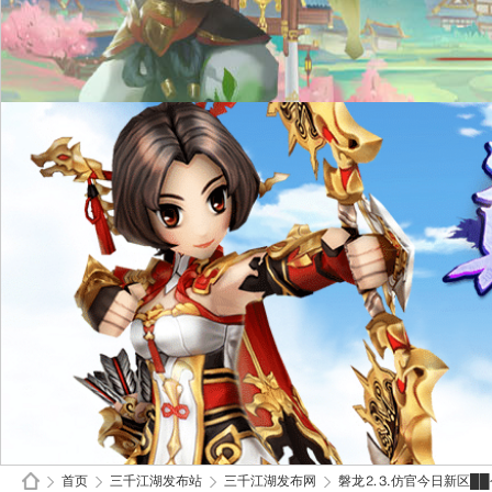
首页
三千江湖发布站
三千江湖发布网
磐龙⒉⒊仿官今日新区██今