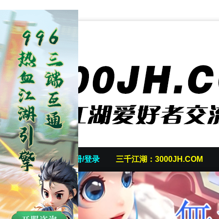
首页
发帖/注册/登录
三千江湖：3000JH.COM