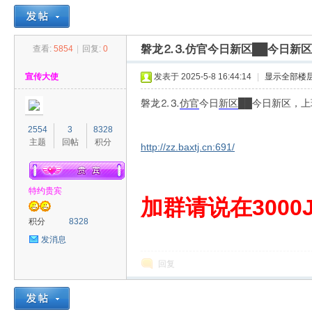
磐龙⒉⒊仿官今日新区██今日新
查看:
5854
|
回复:
0
30
»
›
›
›
宣传大使
发表于 2025-5-8 16:44:14
|
显示全部楼
磐龙⒉⒊
仿官
今日
新区
██今日新区，
2554
3
8328
主题
回帖
积分
http://zz.baxtj.cn:691/
特约贵宾
00
加群请说在3000J
积分
8328
发消息
回复