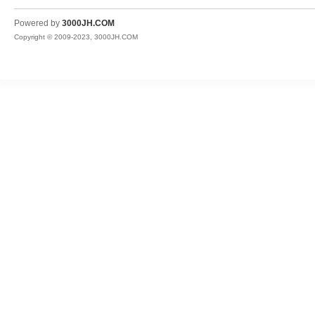
JH
Powered by
3000JH.COM
Copyright © 2009-2023, 3000JH.COM
热
血