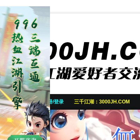
首页
发帖/注册/登录
三千江湖：3000JH.COM