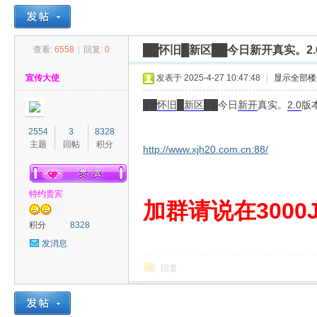
██怀旧█新区██今日新开真实。2
查看:
6558
|
回复:
0
30
»
›
›
›
宣传大使
发表于 2025-4-27 10:47:48
|
显示全部楼
██
怀旧
█
新区
██今日
新开
真实。
2.0
版
2554
3
8328
主题
回帖
积分
http://www.xjh20.com.cn:88/
特约贵宾
00
加群请说在3000J
积分
8328
发消息
回复