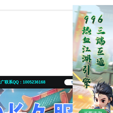
广联系QQ：1005236168
快捷导航