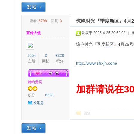
惊艳时光『季度新区』4月2
查看:
6798
|
回复:
0
30
»
›
›
›
宣传大使
发表于 2025-4-25 20:52:08
|
惊艳时光『季度
新区
』4月25
2554
3
8328
主题
回帖
积分
http://www.sfrxjh.com/
特约贵宾
00
加群请说在300
积分
8328
发消息
回复