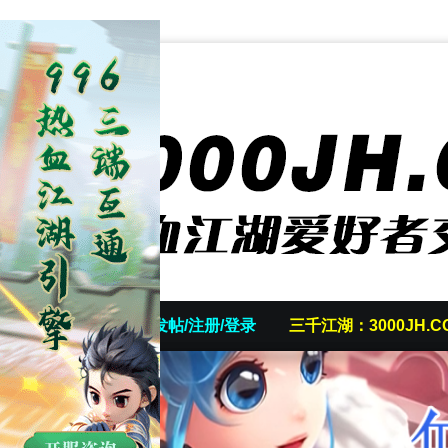
首页
发帖/注册/登录
三千江湖：3000JH.C