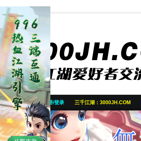
首页
发帖/注册/登录
三千江湖：3000JH.COM