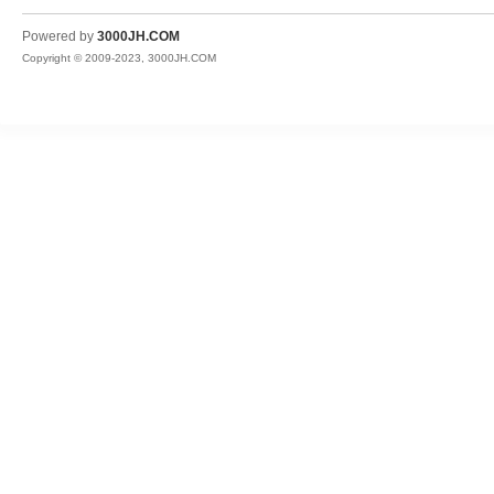
JH
Powered by
3000JH.COM
Copyright © 2009-2023, 3000JH.COM
热
血