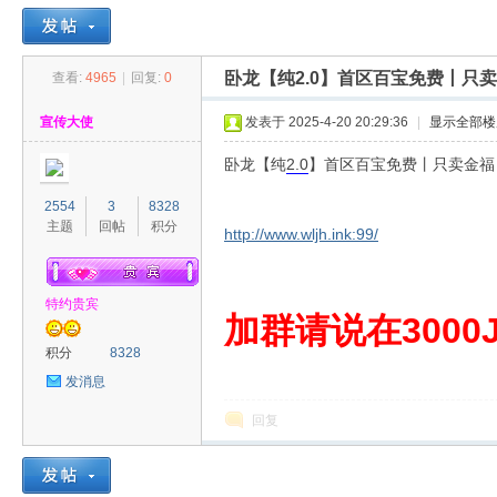
卧龙【纯2.0】首区百宝免费丨只
查看:
4965
|
回复:
0
30
»
›
›
›
宣传大使
发表于 2025-4-20 20:29:36
|
显示全部楼
卧龙【纯
2.0
】首区百宝免费丨只卖金福
2554
3
8328
主题
回帖
积分
http://www.wljh.ink:99/
特约贵宾
00
加群请说在3000J
积分
8328
发消息
回复