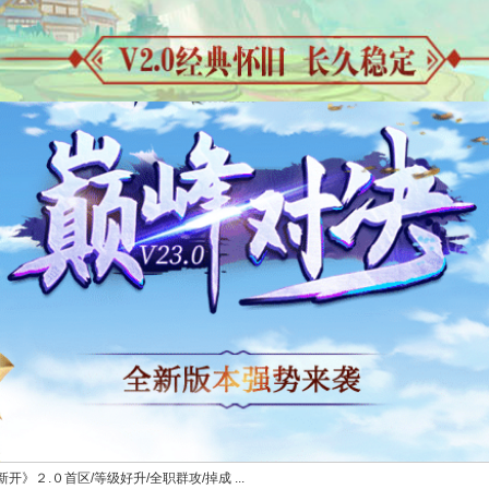
》２.０首区/等级好升/全职群攻/掉成 ...