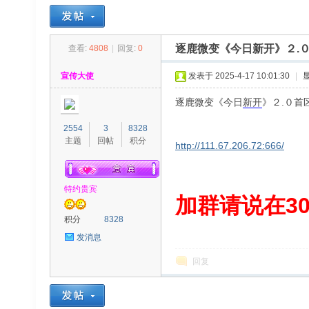
逐鹿微变《今日新开》２.０
查看:
4808
|
回复:
0
30
»
›
›
›
宣传大使
发表于 2025-4-17 10:01:30
|
逐鹿微变《今日
新开
》２.０首
2554
3
8328
主题
回帖
积分
http://111.67.206.72:666/
特约贵宾
00
加群请说在300
积分
8328
发消息
回复