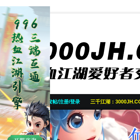
首页
发帖/注册/登录
三千江湖：3000JH.C