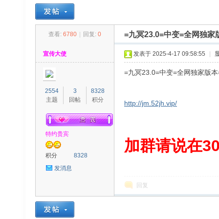
=九冥23.0=中变=全网独
查看:
6780
|
回复:
0
30
»
›
›
›
宣传大使
发表于 2025-4-17 09:58:55
|
=九冥23.0=中变=全网独家版
2554
3
8328
主题
回帖
积分
http://jm.52jh.vip/
特约贵宾
00
加群请说在300
积分
8328
发消息
回复