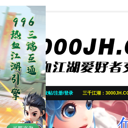
首页
发帖/注册/登录
三千江湖：3000JH.C