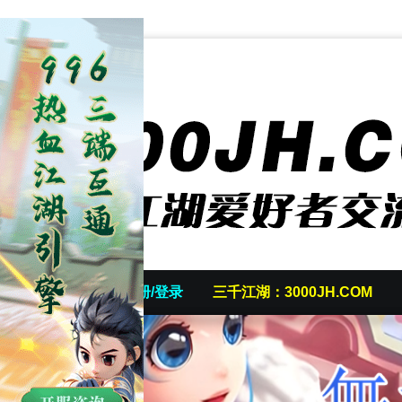
首页
发帖/注册/登录
三千江湖：3000JH.COM