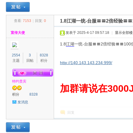
1.8江湖一统-台服〓〓2倍经验〓〓
查看:
7153
|
回复:
0
30
»
›
›
›
宣传大使
发表于 2025-4-17 09:57:18
|
显示全部楼
1.8
江湖
一统-台服〓〓2倍经验〓〓100
2554
3
8328
主题
回帖
积分
http://140.143.143.234:999/
特约贵宾
00
加群请说在3000J
积分
8328
发消息
回复