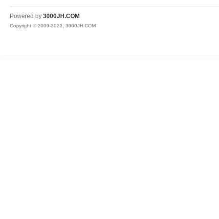
JH
Powered by
3000JH.COM
Copyright © 2009-2023, 3000JH.COM
热
血