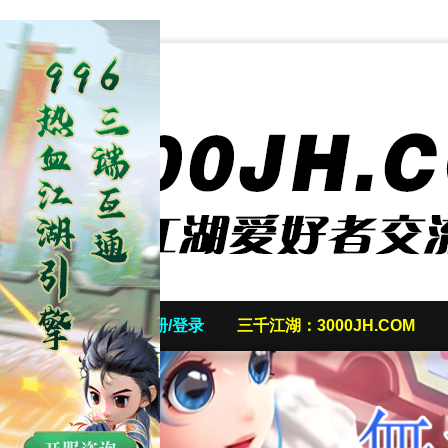
首页
发帖/注册/登录
三千江湖：3000JH.COM