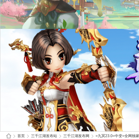
首页
三千江湖发布站
三千江湖发布网
=九冥23.0=中变=全网独