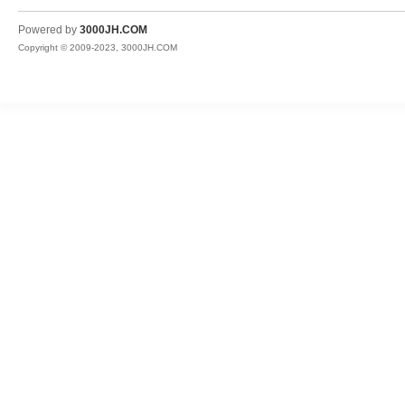
JH
Powered by
3000JH.COM
Copyright © 2009-2023, 3000JH.COM
热
血