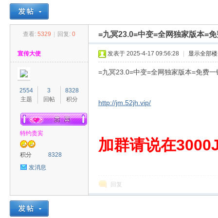
=九冥23.0=中变=全网独家版本
查看:
5329
|
回复:
0
30
»
›
›
›
宣传大使
发表于 2025-4-17 09:56:28
|
显示全部楼
=九冥23.0=中变=全网独家版本=免费
2554
3
8328
主题
回帖
积分
http://jm.52jh.vip/
特约贵宾
00
加群请说在3000J
积分
8328
发消息
回复