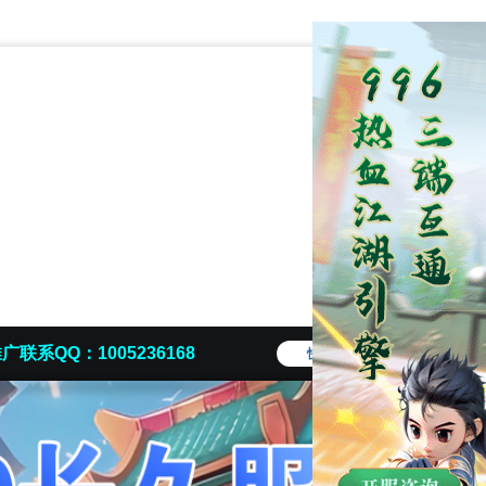
广联系QQ：1005236168
快捷导航