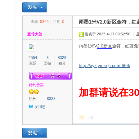
雨墨1米V2.0新区金符，
查看:
5366
|
回复:
0
30
»
›
›
›
宣传大使
发表于 2025-4-17 09:52:50
|
雨墨1米V
2.0
新区
金符，红蓝免
2554
3
8328
主题
回帖
积分
http://xyz.ymrxjh.com:668/
特约贵宾
00
加群请说在300
积分
8328
发消息
回复