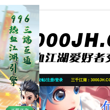
首页
发帖/注册/登录
三千江湖：3000JH.C