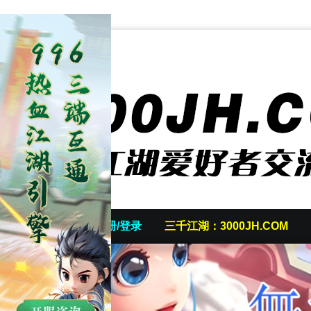
首页
发帖/注册/登录
三千江湖：3000JH.COM