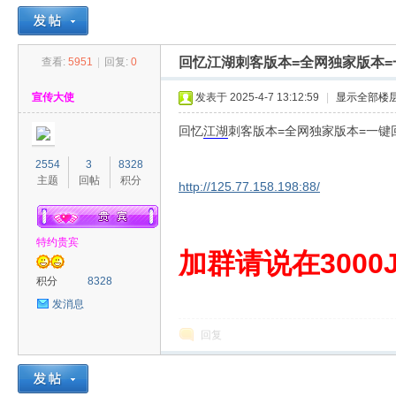
回忆江湖刺客版本=全网独家版本=
查看:
5951
|
回复:
0
30
»
›
›
›
宣传大使
发表于 2025-4-7 13:12:59
|
显示全部楼
回忆
江湖
刺客版本=全网独家版本=一键
2554
3
8328
主题
回帖
积分
http://125.77.158.198:88/
特约贵宾
00
加群请说在3000J
积分
8328
发消息
回复