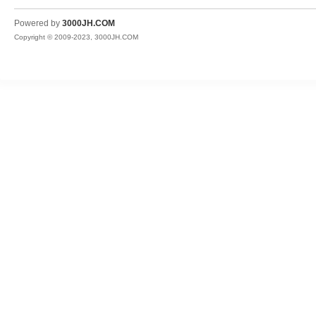
JH
Powered by
3000JH.COM
Copyright © 2009-2023, 3000JH.COM
热
血