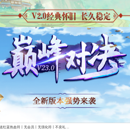
送红蓝热血符丨无会员丨无强化符丨不卖礼 ...