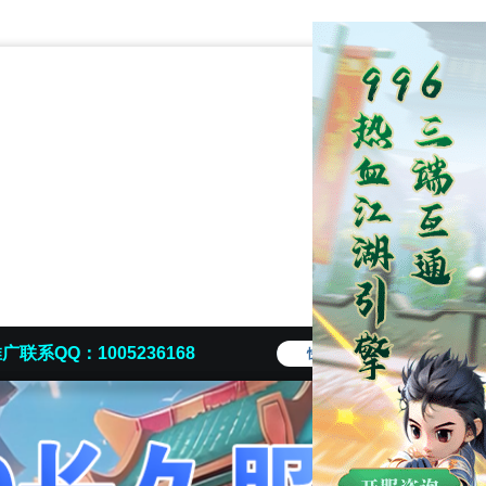
广联系QQ：1005236168
快捷导航