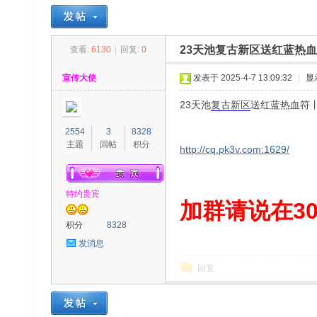
23天池复古新区送红蓝热
查看:
6130
|
回复:
0
30
»
›
›
›
宣传大使
发表于 2025-4-7 13:09:32
|
显
23天池
复古
新区
送红蓝热血符
2554
3
8328
主题
回帖
积分
http://cq.pk3v.com:1629/
特约贵宾
00
加群请说在300
积分
8328
发消息
回复