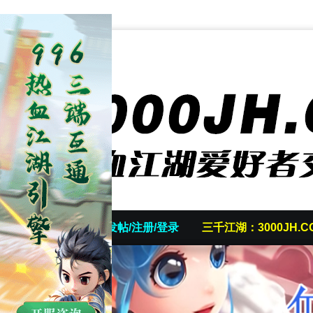
首页
发帖/注册/登录
三千江湖：3000JH.C