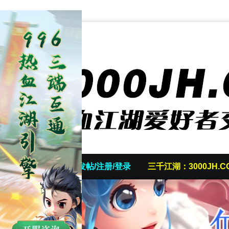
首页
发帖/注册/登录
三千江湖：3000JH.C