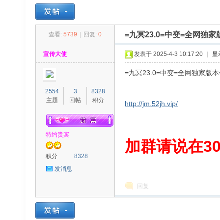
=九冥23.0=中变=全网独
查看:
5739
|
回复:
0
30
»
›
›
›
宣传大使
发表于 2025-4-3 10:17:20
|
显
=九冥23.0=中变=全网独家版
2554
3
8328
主题
回帖
积分
http://jm.52jh.vip/
特约贵宾
00
加群请说在300
积分
8328
发消息
回复