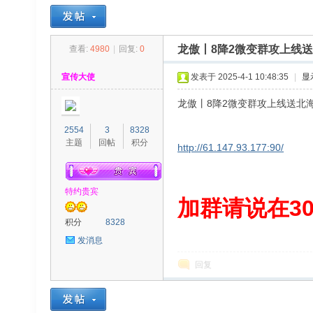
龙傲丨8降2微变群攻上线
查看:
4980
|
回复:
0
30
»
›
›
›
宣传大使
发表于 2025-4-1 10:48:35
|
显
龙傲丨8降2微变群攻上线送北
2554
3
8328
主题
回帖
积分
http://61.147.93.177:90/
特约贵宾
00
加群请说在300
积分
8328
发消息
回复