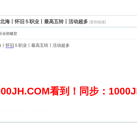
送北海丨怀旧５职业丨最高五转丨活动超多
[复制链接]
示全部楼层
海丨
怀旧
５职业丨最高五转丨活动超多
0JH.COM看到！同步：1000JH.