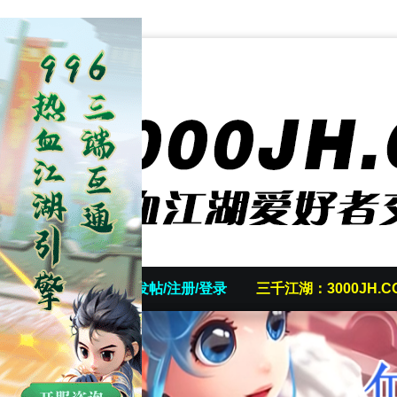
首页
发帖/注册/登录
三千江湖：3000JH.C