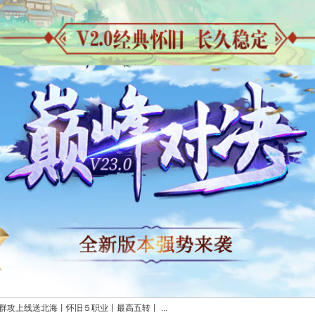
群攻上线送北海丨怀旧５职业丨最高五转丨 ...