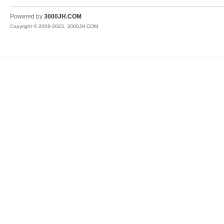
JH
Powered by
3000JH.COM
Copyright © 2009-2023, 3000JH.COM
热
血