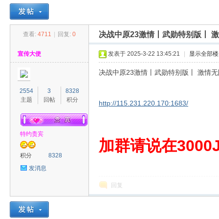
决战中原23激情丨武勋特别版丨 
查看:
4711
|
回复:
0
30
»
›
›
›
宣传大使
发表于 2025-3-22 13:45:21
|
显示全部楼
决战中原23激情丨武勋特别版丨 激情
2554
3
8328
主题
回帖
积分
http://115.231.220.170:1683/
特约贵宾
00
加群请说在3000J
积分
8328
发消息
回复