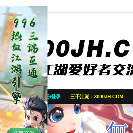
首页
发帖/注册/登录
三千江湖：3000JH.COM