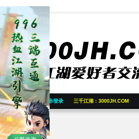
首页
发帖/注册/登录
三千江湖：3000JH.COM