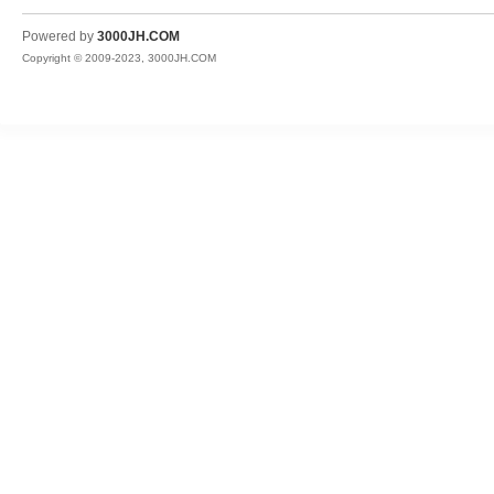
JH
Powered by
3000JH.COM
Copyright © 2009-2023, 3000JH.COM
热
血