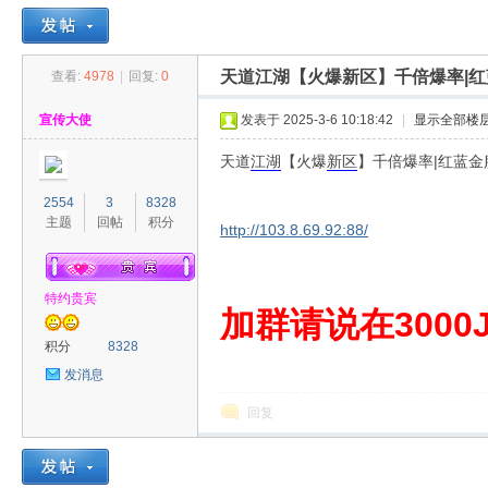
天道江湖【火爆新区】千倍爆率|红
查看:
4978
|
回复:
0
30
»
›
›
›
宣传大使
发表于 2025-3-6 10:18:42
|
显示全部楼
天道
江湖
【火爆
新区
】千倍爆率|红蓝金
2554
3
8328
主题
回帖
积分
http://103.8.69.92:88/
特约贵宾
00
加群请说在3000J
积分
8328
发消息
回复