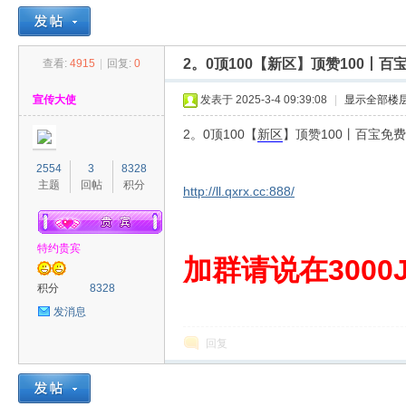
2。0顶100【新区】顶赞100丨
查看:
4915
|
回复:
0
30
»
›
›
›
宣传大使
发表于 2025-3-4 09:39:08
|
显示全部楼
2。0顶100【
新区
】顶赞100丨百宝免
2554
3
8328
主题
回帖
积分
http://ll.qxrx.cc:888/
特约贵宾
00
加群请说在3000J
积分
8328
发消息
回复