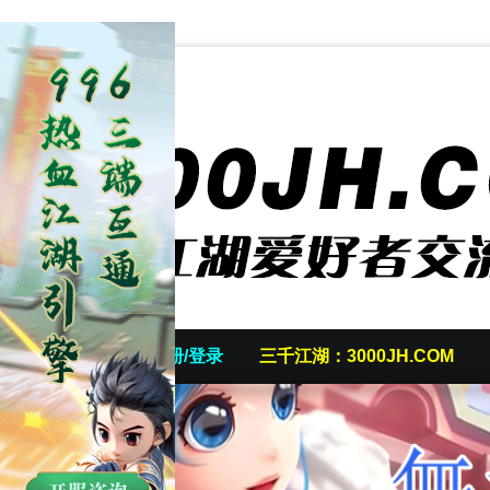
首页
发帖/注册/登录
三千江湖：3000JH.COM