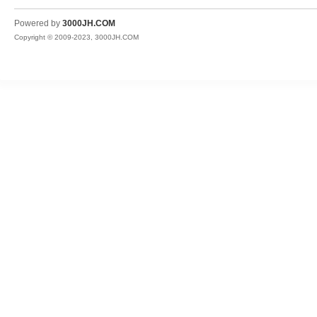
JH
Powered by
3000JH.COM
Copyright © 2009-2023, 3000JH.COM
热
血