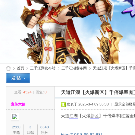
首页
三千江湖发布站
三千江湖发布网
天道江湖【火爆新区】千倍爆率
天道江湖【火爆新区】千倍爆率|红
查看:
4524
|
回复:
0
30
»
›
›
›
宣传大使
发表于 2025-3-4 09:36:38
|
显示全部楼
天道
江湖
【火爆
新区
】千倍爆率|红蓝金
2560
3
8348
主题
回帖
积分
http://103.8.69.92:88/