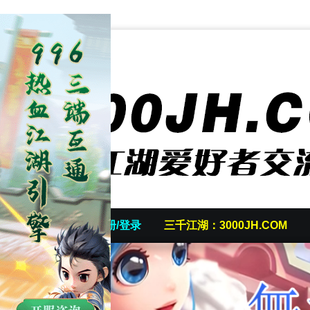
首页
发帖/注册/登录
三千江湖：3000JH.COM