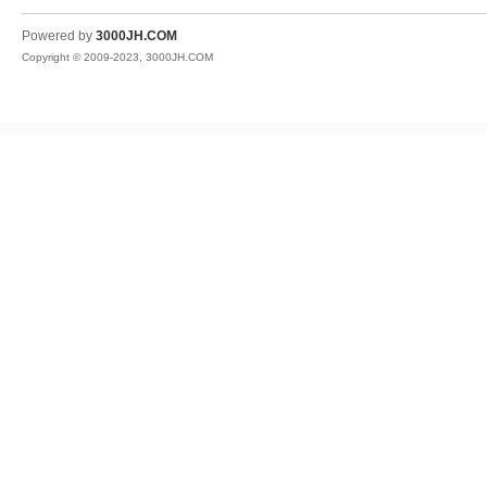
JH
Powered by
3000JH.COM
Copyright © 2009-2023, 3000JH.COM
热
血