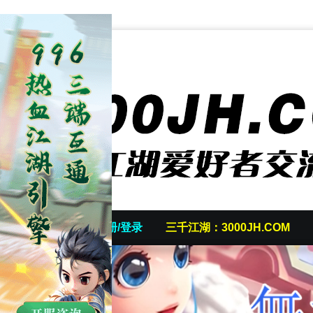
首页
发帖/注册/登录
三千江湖：3000JH.COM