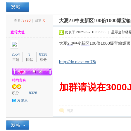
大夏2.0中变新区100倍1000爆
查看:
3790
|
回复:
0
30
»
›
›
›
宣传大使
发表于 2025-3-2 10:36:33
|
显示全部楼
大夏
2.0
中变
新区
100倍1000爆宝箱爆
2554
3
8328
主题
回帖
积分
http://dx.plcxt.cn:78/
特约贵宾
00
加群请说在3000J
积分
8328
发消息
回复