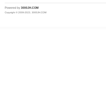
JH
Powered by
3000JH.COM
Copyright © 2009-2023, 3000JH.COM
热
血