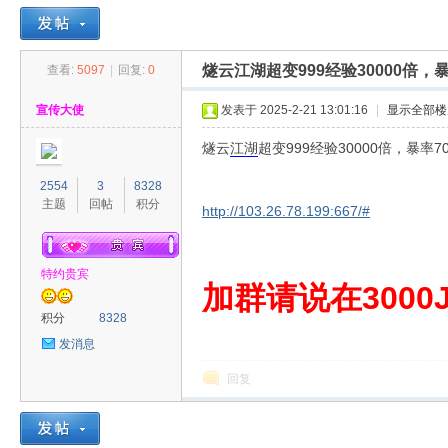
燧云江湖超变999经验30000倍
查看:
5097
|
回复:
0
30
»
›
›
›
宣传大使
发表于 2025-2-21 13:01:16
|
显示全部楼
燧云
江湖
超变999经验30000倍，暴
2554
3
8328
主题
回帖
积分
http://103.26.78.199:667/#
特约贵宾
00
加群请说在3000J
积分
8328
发消息
回复