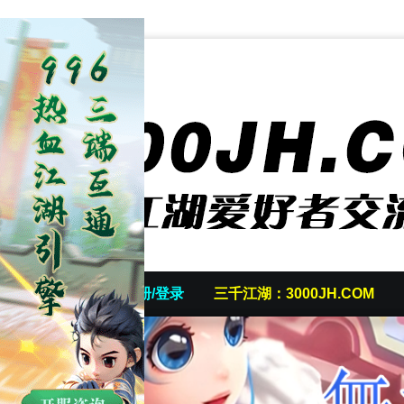
首页
发帖/注册/登录
三千江湖：3000JH.COM