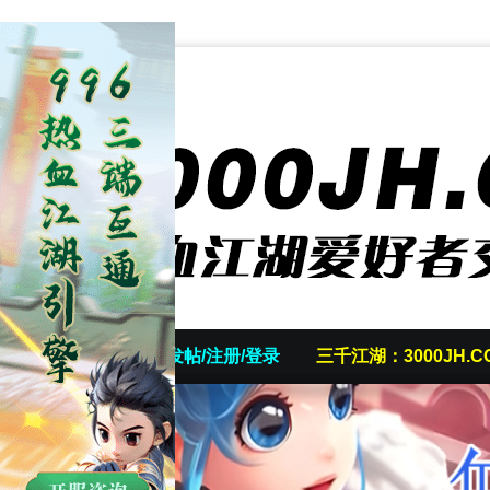
首页
发帖/注册/登录
三千江湖：3000JH.C