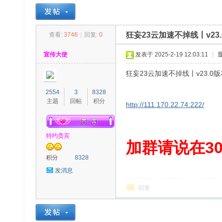
狂妄23云加速不掉线丨v2
查看:
3746
|
回复:
0
30
»
›
›
›
宣传大使
发表于 2025-2-19 12:03:11
|
狂妄23云加速不掉线丨v23.
2554
3
8328
主题
回帖
积分
http://111.170.22.74:222/
特约贵宾
00
加群请说在300
积分
8328
发消息
回复