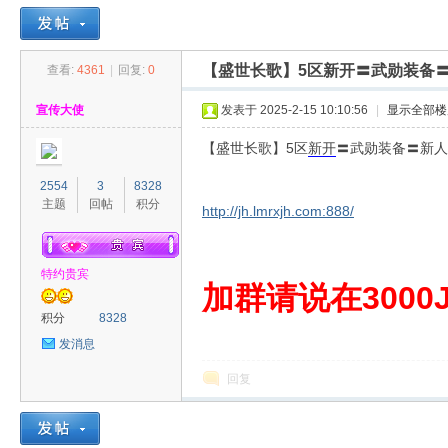
【盛世长歌】5区新开〓武勋装备
查看:
4361
|
回复:
0
30
»
›
›
›
宣传大使
发表于 2025-2-15 10:10:56
|
显示全部楼
【盛世长歌】5区
新开
〓武勋装备〓新人
2554
3
8328
主题
回帖
积分
http://jh.lmrxjh.com:888/
特约贵宾
00
加群请说在3000J
积分
8328
发消息
回复