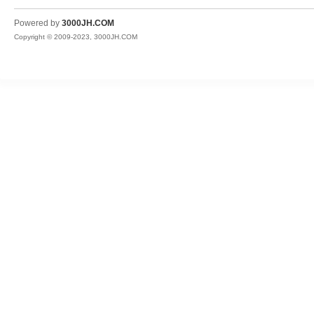
JH
Powered by
3000JH.COM
Copyright © 2009-2023, 3000JH.COM
热
血