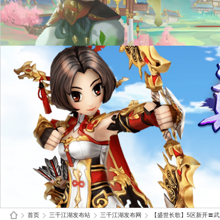
首页
三千江湖发布站
三千江湖发布网
【盛世长歌】5区新开〓武勋