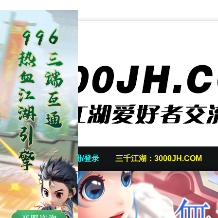
首页
发帖/注册/登录
三千江湖：3000JH.COM